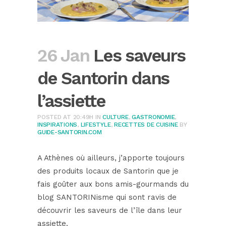
26 Jan
Les saveurs
de Santorin dans
l’assiette
POSTED AT 20:49H
IN
CULTURE
,
GASTRONOMIE
,
INSPIRATIONS
,
LIFESTYLE
,
RECETTES DE CUISINE
BY
GUIDE-SANTORIN.COM
A Athènes où ailleurs, j’apporte toujours
des produits locaux de Santorin que je
fais goûter aux bons amis-gourmands du
blog SANTORINisme qui sont ravis de
découvrir les saveurs de l’île dans leur
assiette.