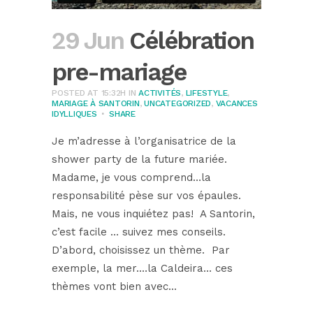
29 Jun
Célébration
pre-mariage
POSTED AT 15:32H
IN
ACTIVITÉS
,
LIFESTYLE
,
MARIAGE À SANTORIN
,
UNCATEGORIZED
,
VACANCES
IDYLLIQUES
SHARE
Je m’adresse à l’organisatrice de la
shower party de la future mariée.
Madame, je vous comprend…la
responsabilité pèse sur vos épaules.
Mais, ne vous inquiétez pas! A Santorin,
c’est facile … suivez mes conseils.
D’abord, choisissez un thème. Par
exemple, la mer.…la Caldeira… ces
thèmes vont bien avec...