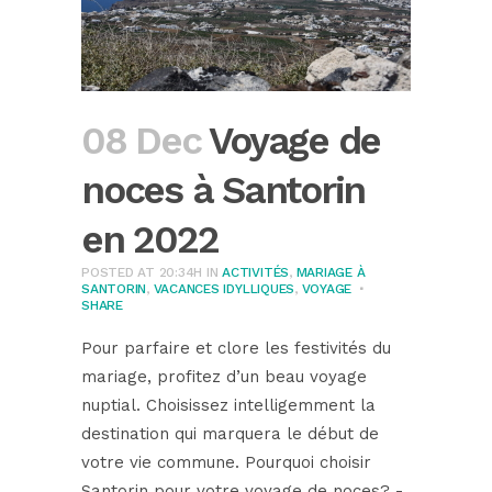
08 Dec
Voyage de
noces à Santorin
en 2022
POSTED AT 20:34H
IN
ACTIVITÉS
,
MARIAGE À
SANTORIN
,
VACANCES IDYLLIQUES
,
VOYAGE
SHARE
Pour parfaire et clore les festivités du
mariage, profitez d’un beau voyage
nuptial. Choisissez intelligemment la
destination qui marquera le début de
votre vie commune. Pourquoi choisir
Santorin pour votre voyage de noces? -