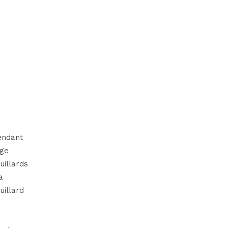
pendant
age
uillards
a
uillard