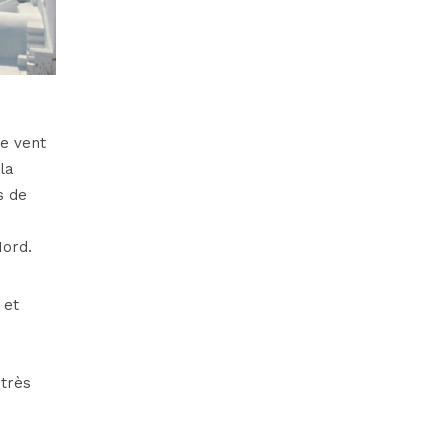
ce vent
la
s de
Nord.
 et
très