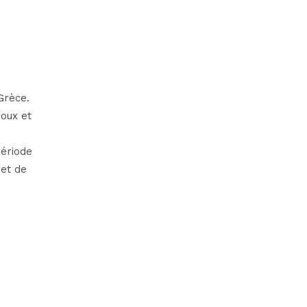
Grèce.
doux et
période
 et de