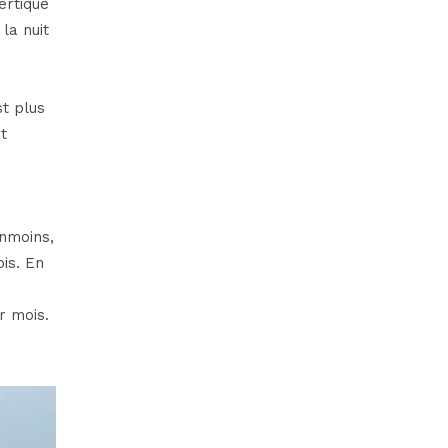
ertique
la nuit
t plus
t
anmoins,
is. En
r mois.